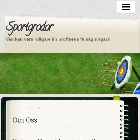
VÄLKOMMEN
KLASSIKER
Sportgrodor
MER GRODOR
Vad kan vara roligare än proffsens felsägningar?
OM OSS
Om Oss