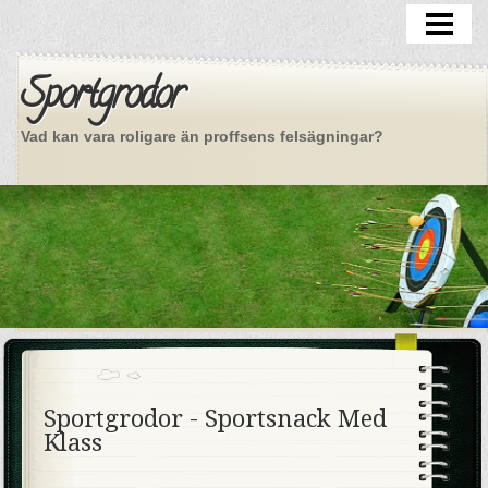
VÄLKOMMEN
KLASSIKER
Sportgrodor
MER GRODOR
Vad kan vara roligare än proffsens felsägningar?
OM OSS
Sportgrodor - Sportsnack Med
Klass